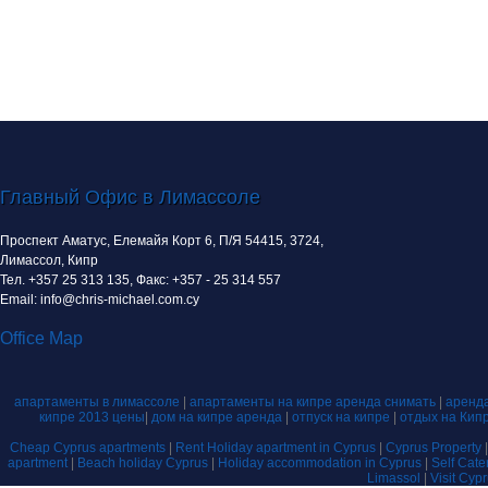
Главный Офис в Лимассоле
Проспект Аматус, Елемайя Корт 6, П/Я 54415, 3724,
Лимассол, Кипр
Тел. +357 25 313 135, Факс: +357 - 25 314 557
Email: info@chris-michael.com.cy
Office Map
апартаменты в лимассоле
|
апартаменты на кипре аренда снимать
|
аренда
кипре 2013 цены
|
дом на кипре аренда
|
отпуск на кипре
|
отдых на Кип
Cheap Cyprus apartments
|
Rent Holiday apartment in Cyprus
|
Cyprus Property
apartment
|
Beach holiday Cyprus
|
Holiday accommodation in Cyprus
|
Self Cat
Limassol
|
Visit Cyp