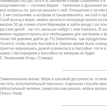
преимущества доступа к остановкам и кафе сохранены и в
апартаментов — госпожа Мария - тактичная и душевная ж
все вопросы по- русски решали с ней. Отношение к гостям
с 2-мя спальнями, в котором останавливались, чистый и пр
Свой выход к морю, можно купаться непосредственно возле
метров 50 до пляжа отеля Мирамаре и зайти вводу с их по
русских детей , так что, малыши найдут с кем поиграть. В 
можно недорого купить все необходимое для завтраков и ф
тенистой дорожке дойти до ТЦ Debenhmas, там продуктовый
Хочется чтобы возле бассейна в темное время было освещен
приятно вернувшись домой освежиться в бассейне, гости в
шума с беспорядком у бассейна по вечерам не будет.
С Уважением Игорь / Самара
____________________
Замечательное жилье. Море в шаговой доступности, отличн
чистота, исполнительный персонал, отдельное спасибо ме
обязательный человек, помогала нам решать любые вопро
Ольга / Кипр
_____________________