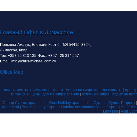
Главный Офис в Лимассоле
Проспект Аматус, Елемайя Корт 6, П/Я 54415, 3724,
Лимассол, Кипр
Тел. +357 25 313 135, Факс: +357 - 25 314 557
Email: info@chris-michael.com.cy
Office Map
апартаменты в лимассоле
|
апартаменты на кипре аренда снимать
|
аренда
кипре 2013 цены
|
дом на кипре аренда
|
отпуск на кипре
|
отдых на Кип
Cheap Cyprus apartments
|
Rent Holiday apartment in Cyprus
|
Cyprus Property
apartment
|
Beach holiday Cyprus
|
Holiday accommodation in Cyprus
|
Self Cat
Limassol
|
Visit Cyp