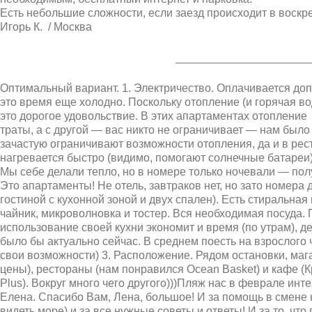
Есть небольшие сложности, если заезд происходит в воскр
Игорь К. / Москва
_____________________
Оптимальный вариант. 1. Электричество. Оплачивается до
это время еще холодно. Поскольку отопление (и горячая вод
это дорогое удовольствие. В этих апартаментах отопление -
траты, а с другой — вас никто не ограничивает — нам было
зачастую ограничивают возможности отопления, да и в рес
нагревается быстро (видимо, помогают солнечные батареи)
Мы себе делали тепло, но в номере только ночевали — получ
Это апартаменты! Не отель, завтраков нет, но зато номера
гостиной с кухонной зоной и двух спален). Есть стиральная
чайник, микроволновка и тостер. Вся необходимая посуда.
использование своей кухни экономит и время (по утрам), д
было бы актуально сейчас. В среднем поесть на взрослого
свои возможности) 3. Расположение. Рядом остановки, маг
цены), рестораны (нам понравился Ocean Basket) и кафе (
Plus). Вокруг много чего другого)))Пляж нас в феврале инт
Елена. Спасибо Вам, Лена, большое! И за помощь в смене н
видеть море) и за все нужные советы и ответы! И за то, что 