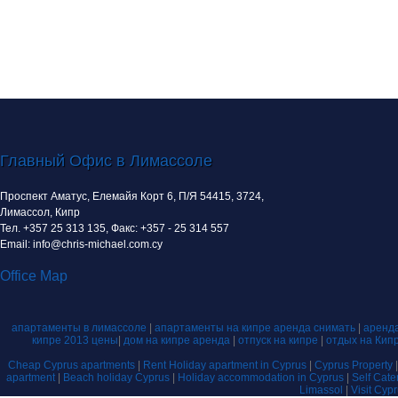
Главный Офис в Лимассоле
Проспект Аматус, Елемайя Корт 6, П/Я 54415, 3724,
Лимассол, Кипр
Тел. +357 25 313 135, Факс: +357 - 25 314 557
Email: info@chris-michael.com.cy
Office Map
апартаменты в лимассоле
|
апартаменты на кипре аренда снимать
|
аренда
кипре 2013 цены
|
дом на кипре аренда
|
отпуск на кипре
|
отдых на Кип
Cheap Cyprus apartments
|
Rent Holiday apartment in Cyprus
|
Cyprus Property
apartment
|
Beach holiday Cyprus
|
Holiday accommodation in Cyprus
|
Self Cat
Limassol
|
Visit Cyp